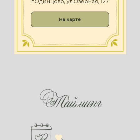
г.Одинцово, ул.Озёрная, 127
На карте